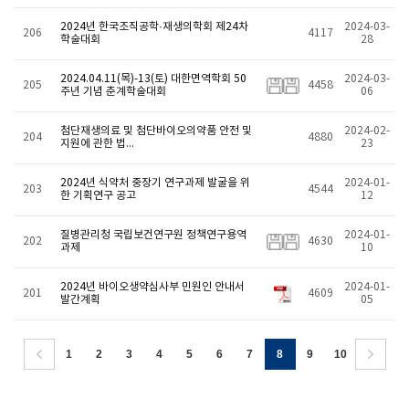
2024년 한국조직공학·재생의학회 제24차
2024-03-
206
4117
학술대회
28
2024.04.11(목)-13(토) 대한면역학회 50
2024-03-
205
4458
주년 기념 춘계학술대회
06
첨단재생의료 및 첨단바이오의약품 안전 및
2024-02-
204
4880
지원에 관한 법...
23
2024년 식약처 중장기 연구과제 발굴을 위
2024-01-
203
4544
한 기획연구 공고
12
질병관리청 국립보건연구원 정책연구용역
2024-01-
202
4630
과제
10
2024년 바이오생약심사부 민원인 안내서
2024-01-
201
4609
발간계획
05
1
2
3
4
5
6
7
8
9
10