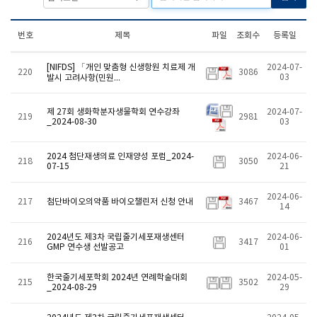
번호
제목
파일
조회수
등록일
[NIFDS] 「개인 맞춤형 신생항원 치료제 개
2024-07-
220
3086
03
발시 고려사항(민원...
제 27회 생화학분자생물학회 연수강좌
2024-07-
219
2981
_2024-08-30
03
2024 첨단재생의료 인재양성 포럼_2024-
2024-06-
218
3050
07-15
21
2024-06-
217
첨단바이오의약품 바이오챌린저 신청 안내
3467
14
2024년도 제3차 국립줄기세포재생센터
2024-06-
216
3417
GMP 연수생 선발공고
01
한국줄기세포학회 2024년 연례학술대회
2024-05-
215
3502
_2024-08-29
29