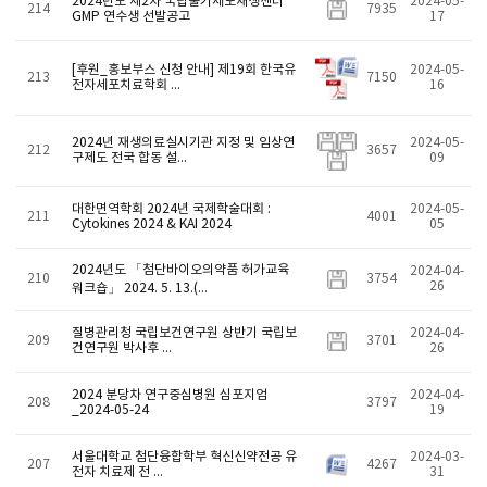
2024년도 제2차 국립줄기세포재생센터
2024-05-
214
7935
GMP 연수생 선발공고
17
[후원_홍보부스 신청 안내] 제19회 한국유
2024-05-
213
7150
전자세포치료학회 ...
16
2024년 재생의료실시기관 지정 및 임상연
2024-05-
212
3657
구제도 전국 합동 설...
09
대한면역학회 2024년 국제학술대회 :
2024-05-
211
4001
Cytokines 2024 & KAI 2024
05
2024년도 「첨단바이오의약품 허가교육
2024-04-
210
3754
26
워크숍」 2024. 5. 13.(...
질병관리청 국립보건연구원 상반기 국립보
2024-04-
209
3701
건연구원 박사후 ...
26
2024 분당차 연구중심병원 심포지엄
2024-04-
208
3797
_2024-05-24
19
서울대학교 첨단융합학부 혁신신약전공 유
2024-03-
207
4267
전자 치료제 전 ...
31