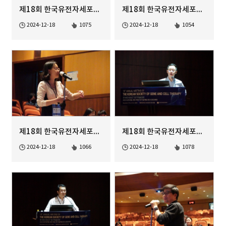
제18회 한국유전자세포치료학회 정기학술대회
제18회 한국유전자세포치료학회 정기학술대회
2024-12-18
1075
2024-12-18
1054
제18회 한국유전자세포치료학회 정기학술대회
제18회 한국유전자세포치료학회 정기학술대회
2024-12-18
1066
2024-12-18
1078