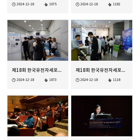
2024-12-18
1075
2024-12-18
1182
제18회 한국유전자세포치료학회 정기학술대회
제18회 한국유전자세포치료학회 정기학술대회
2024-12-18
1073
2024-12-18
1118