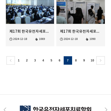
제17회 한국유전자세포치료학회 정기학술대회
제17회 한국유전자세포치료학회 정기학술대회
2024-12-18
1069
2024-12-18
1090
1
2
3
4
5
6
7
8
9
10