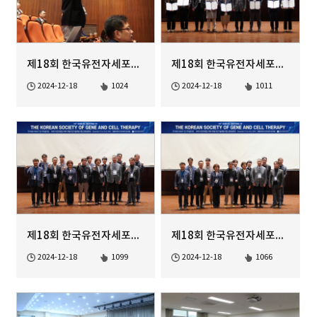
제18회 한국유전자세포치료학회 정기학술대회
제18회 한국유전자세포치료학회 정기학술대회
2024-12-18
1024
2024-12-18
1011
제18회 한국유전자세포치료학회 정기학술대회
제18회 한국유전자세포치료학회 정기학술대회
2024-12-18
1099
2024-12-18
1066