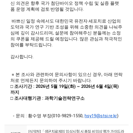
신 의견은 향후 국가 첨단바이오 정책 수립 및 실증 플랫
폼 운영 계획에 검토·반영될 것입니다.
 바쁘신 일정 속에서도 대한민국 유전자·세포치료 산업의 
도약과 국가 연구 기반 조성을 위해 소중한 의견을 나눠주
심에 깊이 감사드리며, 설문에 참여해주신 분들께는 소정
의 쿠폰을 제공해 드릴 예정입니다. 많은 관심과 적극적인 
참여를 부탁드립니다.
감사합니다.       
 ※ 본 조사와 관련하여 문의사항이 있으신 경우, 아래 연락
처로 언제든지 문의하여 주시기 바랍니다.
□ 
조사기간 
: 2026
년 5
월 
19
일
(
화
) ~ 2026
년 6
월 4
일
(목
)
까지
□
조사대행기관 
: 
과학기술전략연구소
- 
문의 
:
황수영 부장
(010-9829-1550, 
hsy19@stsi.re.kr
) 
[식약처]「생균치료제의 임상시험 시 품질·비임상 평가 가이드라