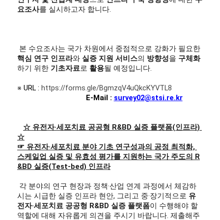
요조사
를 실시하고자 합니다.
 본 수요조사는 국가 차원에서 중점적으로 강화가 필요한 
핵심 연구 인프라
와 
실증 지원 서비스
의 
방향성
을 
구체화
하기 위한 
기초자료
로 
활용
될 예정입니다.
※ URL : 
https://forms.gle/BgmzqV4uQkcKYVTL8
   E-Mail 
: 
survey02@stsi.re.kr
☆ 유전자·세포치료 공공형 R&BD 실증 플랫폼(인프라) 
☆
☞ 유전자·세포치료 분야 기초 연구성과의 공정 최적화, 
스케일업 실증 및 유효성 평가를 지원하는 국가 주도의 R
&BD 실증(Test-bed) 인프라
 각 분야의 연구 현장과 정책·산업 연계 과정에서 체감하
시는 시급한 실증 인프라 현안, 그리고 중·장기적으로 
유
전자
·
세포치료 공공형 
R&BD 
실증 플랫폼
이 수행해야 할 
역할에 대해 자유롭게 의견을 주시기 바랍니다. 제출해주