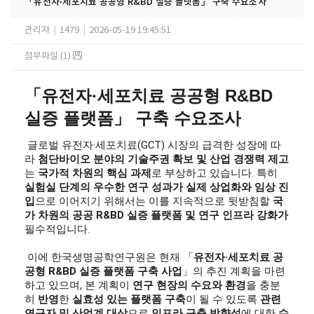
「유전자·세포치료 공공형 R&BD 실증 플랫폼」 구축 수요조사
관리자
|
1479
|
2026-05-19 19:45:51
첨부파일 (1)
「
유전자
·
세포치료 공공형
R&BD
실증
플랫폼
」
구축 수요조사
 글로벌 유전자·세포치료(GCT) 시장의 급격한 성장에 따
라 
첨단바이오 분야의 기술주권 확보 및 산업 
경쟁력 제고
는 
국가적 차원의 핵심 과제
로 부상하고 있습니다. 특히 
실험실 단계의 우수한 연구 성과가 실제 상업화와 임상 진
입
으로 이어지기 위해서는 이를 지속적으로 뒷받침할 
국
가 차원의 공공 
R&BD 
실증 플랫폼 및 연구 인프라 강화가
필수적입니다.
 이에 한국생명공학연구원은 현재 「
유전자
·
세포치료 공
공형 
R&BD 
실증 플랫폼 구축 사업
」의 추진 계획을 마련
하고 있으며, 본 계획이 
연구 현장의 수요와 환경
을 충분
히 
반영
한 
실효성 있는 플랫폼 구축
이 될 수 있도록 
관련 
연구자 및 산업계 대상
으로 
인프라 구축 방향성
에 대한 
수