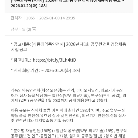
[식품의약품안전처] 2026년 제1회 공무원 경력경쟁채용시험 공고 ~
2026.01.20(화) 18시
관리자
|
1865
|
2026-01-08 14:29:35
첨부파일 (2)
*
공고 내용
:
[
식품의약품안전처
] 2026
년 제
1
회 공무원 경력경쟁채용
시험 공고
*
참고
URL
:
https://bit.ly/3Lh4tiD
*
게시 희망 기간
: ~ 202
6.01.20(
화
) 18
시
식품의약품안전처(처장 오유경)는 신약, 바이오시밀러, 의료기기 등의
허가·심사 등을 담당하는 일반직(약무·의료기술), 연구직(보건·공업), 임
기제 (일반) 공무원을 1월 20일까지 공개 채용한다고 밝혔다.
채용 규모는 식약처 출범 이후 역대 최대인 198명*이며, 주요 업무는 의
약품 품질·안전성·유효성 심사 및 안전관리, 의료기기 안전성·성능 심사
및 안전관리와 디지털소통 기획 등이다.
* 분야별 채용인원(198명) : 일반직 공무원(약무·의료기술) 19명, 연구직
공무원(보건 연구·공업연구) 177명, 임기제 공무원(일반) 2명 이번 채용