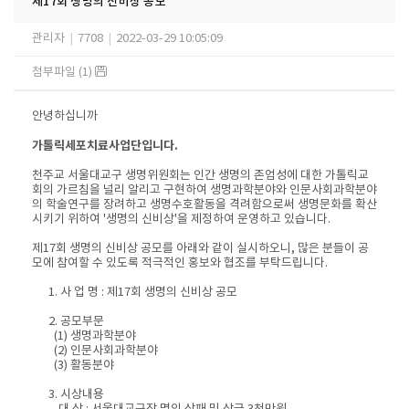
제17회 생명의 신비상 공모
관리자
|
7708
|
2022-03-29 10:05:09
첨부파일 (1)
안녕하십니까
가톨릭세포치료사업단입니다
.
천주교 서울대교구 생명위원회는 인간 생명의 존엄성에 대한 가톨릭교
회의 가르침을 널리 알리고 구현하여 생명과학분야와 인문사회과학분야
의 학술연구를 장려하고 생명수호활동을 격려함으로써 생명문화를 확산
시키기 위하여
'
생명의 신비상
'
을 제정하여 운영하고 있습니다
.
제
17
회 생명의 신비상 공모를 아래와 같이 실시하오니
,
많은 분들이 공
모에 참여할 수 있도록 적극적인 홍보와 협조를 부탁드립니다
.
1.
사 업 명
:
제
17
회 생명의 신비상 공모
2.
공모부문
(1)
생명과학분야
(2)
인문사회과학분야
(3)
활동분야
3.
시상내용