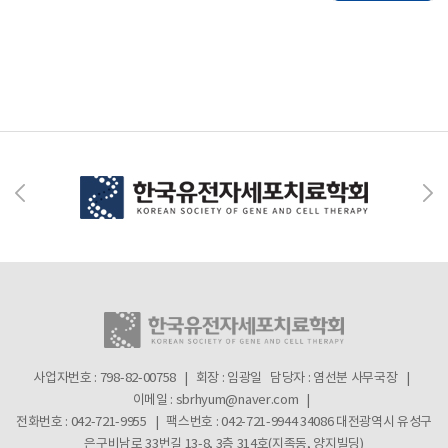
사업자번호 : 798-82-00758 | 회장 : 임광일
담당자 : 염선분 사무국장 |
이메일 : sbrhyum@naver.com |
전화번호 : 042-721-9955 | 팩스번호 : 042-721-9944
34086 대전광역시 유성구
은구비남로 33번길 13-8, 3층 314호(지족동, 양지빌딩)