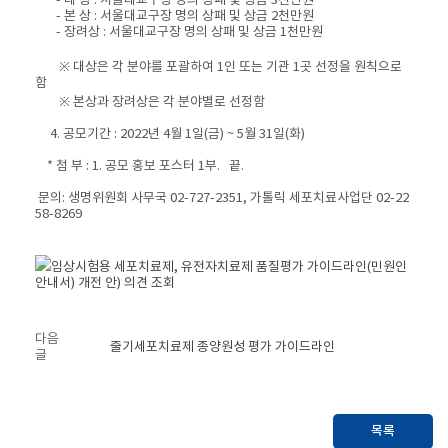
-
대 상
:
서울대교구장 명의 상패 및 상금
3
천만원
-
본 상
:
서울대교구장 명의 상패 및 상금
2
천만원
-
장려상
:
서울대교구장 명의 상패 및 상금
1
천만원
※
대상은 각 분야를 포괄하여
1
인 또는 기관
1
곳 선정을 원칙으로
함
※
본상과 장려상은 각 분야별로 선정함
4.
공모기간
: 2022
년
4
월
1
일
(금
) ~ 5
월
31
일
(화
)
*
첨 부
: 1.
공모 홍보 포스터
1
부
.
끝
.
문의
:
생명위원회 사무국
02-727-2351,
가톨릭 세포치료사업단
02-22
58-8269
임상시험용 세포치료제, 유전자치료제 품질평가 가이드라인(민원인
안내서) 개전 안) 의견 조회
다음
줄기세포치료제 종양원성 평가 가이드라인
글
목록