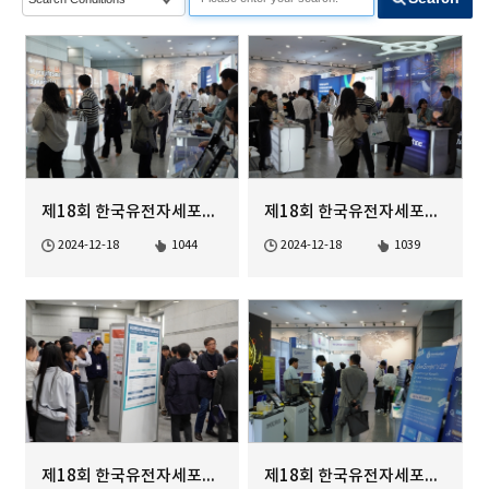
제18회 한국유전자세포치료학회 정기학술대회
제18회 한국유전자세포치료학회 정기학술대회
2024-12-18
1044
2024-12-18
1039
제18회 한국유전자세포치료학회 정기학술대회
제18회 한국유전자세포치료학회 정기학술대회