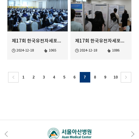
제17회 한국유전자세포치료학회 정기학술대회
제17회 한국유전자세포치료학회 정기학술대회
2024-12-18
1065
2024-12-18
1086
1
2
3
4
5
6
7
8
9
10