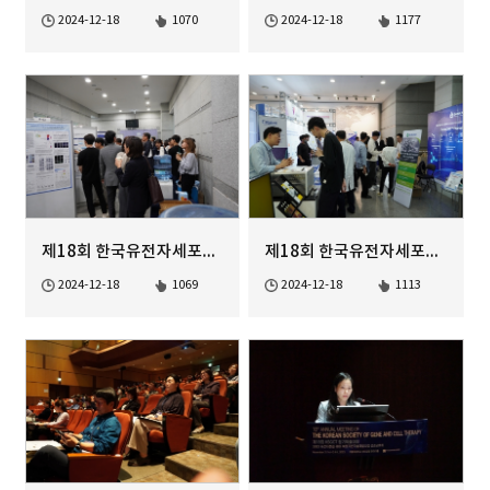
2024-12-18
1070
2024-12-18
1177
제18회 한국유전자세포치료학회 정기학술대회
제18회 한국유전자세포치료학회 정기학술대회
2024-12-18
1069
2024-12-18
1113