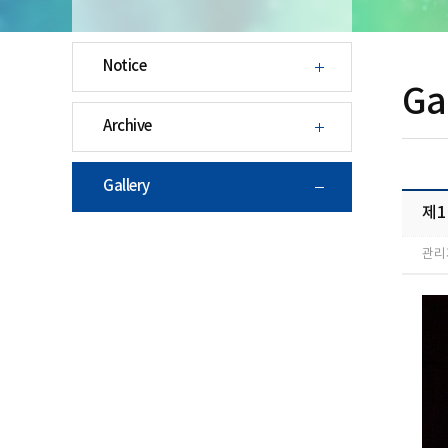
Notice
Ga
Archive
Gallery
제
관리