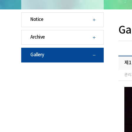
Notice
Ga
Archive
Gallery
제
관리