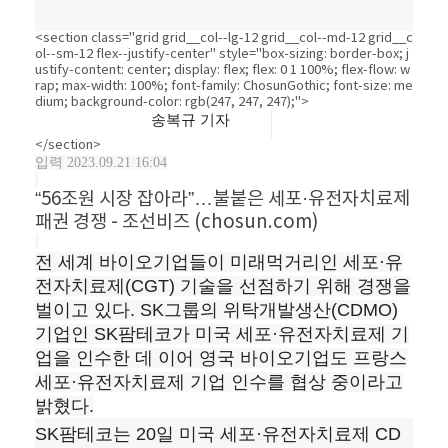
<section class="grid grid__col--lg-12 grid__col--md-12 grid__c
ol--sm-12 flex--justify-center" style="box-sizing: border-box; j
ustify-content: center; display: flex; flex: 0 1 100%; flex-flow: w
rap; max-width: 100%; font-family: ChosunGothic; font-size: me
dium; background-color: rgb(247, 247, 247);">
송복규 기자
</section>
입력
2023.09.21 16:04
“56조원 시장 잡아라”…불붙은 세포·유전자치료제
패권 경쟁 - 조선비즈 (chosun.com)
전 세계 바이오기업들이 미래먹거리인 세포·유
전자치료제(CGT) 기술을 선점하기 위해 경쟁을
벌이고 있다. SK그룹의 위탁개발생산(CDMO)
기업인 SK팜테코가 미국 세포·유전자치료제 기
업을 인수한 데 이어 영국 바이오기업도 프랑스
세포·유전자치료제 기업 인수를 협상 중이라고
밝혔다.
SK팜테코는 20일 미국 세포·유전자치료제 CD