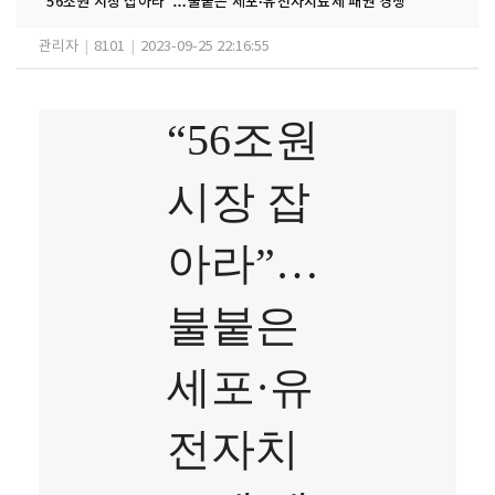
“56조원 시장 잡아라”…불붙은 세포·유전자치료제 패권 경쟁
관리자
|
8101
|
2023-09-25 22:16:55
“56조원
시장 잡
아라”…
불붙은
세포·유
전자치