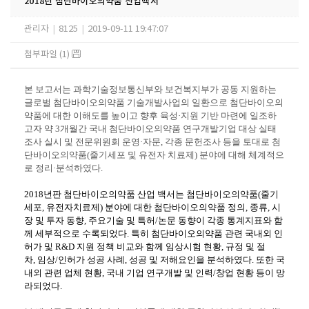
2018년 첨단바이오의약품 산업백서
관리자
|
8125
|
2019-09-11 19:47:07
첨부파일 (1)
본 보고서는 과학기술정보통신부와 보건복지부가 공동 지원하는
글로벌 첨단바이오의약품 기술개발사업의 일환으로 첨단바이오의
약품에 대한 이해도를 높이고 향후 육성
·
지원 기반 마련에 일조하
고자 약
3
개월간 국내 첨단바이오의약품 연구개발기업 대상 실태
조사 실시 및 전문위원회 운영
·
자문
,
각종 문헌조사 등을 토대로 첨
단바이오의약품
(
줄기세포 및 유전자 치료제
)
분야에 대해 체계적으
로 정리
·
분석하였다
.
2018
년판 첨단바이오의약품 산업 백서는 첨단바이오의약품
(
줄기
세포
,
유전자치료제
)
분야에 대한 첨단바이오의약품 정의
,
종류
,
시
장 및 투자 동향
,
주요기술 및 특허
/
논문 동향이 각종 통계지표와 함
께 세부적으로 수록되었다
.
특히 첨단바이오의약품 관련 국내외 인
허가 및
R&D
지원 정책 비교와 함께 임상시험 현황
,
규정 및 절
차
,
임상
/
인허가 성공 사례
,
성공 및 저해요인을 분석하였다
.
또한 국
내외 관련 업체 현황
,
국내 기업 연구개발 및 인력
/
창업 현황 등이 망
라되었다
.