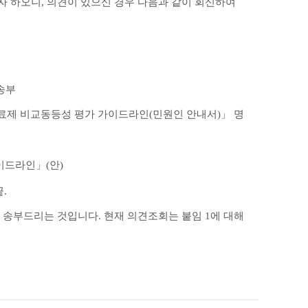
고자 하오니
,
의견이 있으신 경우 다음과 같이 회신하여
송부
료제 비교동등성 평가 가이드라인
(
민원인 안내서
)
」
명
이드라인
」
(
안
)
끝
.
 송부드리는 것입니다
.
현재 의견조회는 붙임
1
에 대해