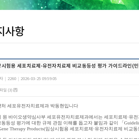
지사항
상시험용 세포치료제·유전자치료제 비교동등성 평가 가이드라인(민
자
|
2260
|
2026-03-25 09:59:05
일 (3)
약처 세포유전자치료제과 박동현입니다
리 원 바이오생약심사부 세포유전자치료제과에서는 세포치료제
·
유전
동등성 평가에 대한 규제 관점 이해를 돕고자 붙임과 같이
「
Guideli
Gene Therapy Products(
임상시험용 세포치료제
·
유전자치료제 비교동