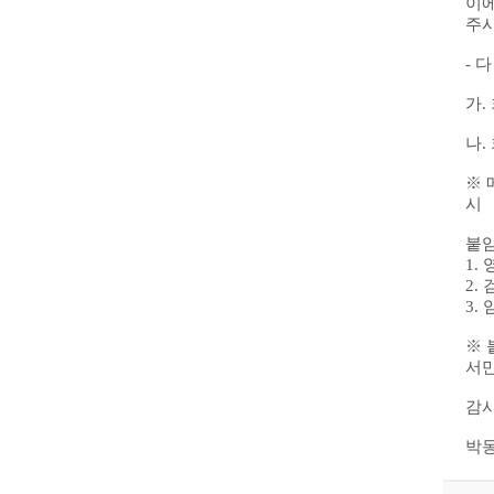
이에
주
-
다
가
.
나
.
※
시
붙
1.
2.
3.
※
서
감
박