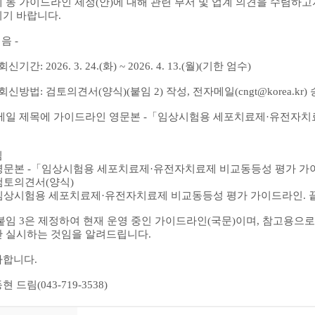
 동 가이드라인 제정
(
안
)
에 대해 관련 부서 및 업계 의견을 수렴하
시기 바랍니다
.
 음
-
회신기간
: 2026. 3. 24.(
화
) ~ 2026. 4. 13.(
월
)(
기한 엄수
)
회신방법
:
검토의견서
(
양식
)(
붙임
2)
작성
,
전자메일
(cngt@korea.kr)
메일 제목에 가이드라인 영문본
-
「
임상시험용 세포치료제
·
유전자치
임
영문본
-
「
임상시험용 세포치료제
·
유전자치료제 비교동등성 평가 가
검토의견서
(
양식
)
임상시험용 세포치료제
·
유전자치료제 비교동등성 평가 가이드라인
.
붙임
3
은 제정하여 현재 운영 중인 가이드라인
(
국문
)
이며
,
참고용으로
만 실시하는 것임을 알려드립니다
.
사합니다
.
동현 드림
(043-719-3538)