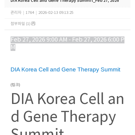
DIA Korea Cell and Gene Therapy Summit_Feb 27, 2026
관리자
|
1764
|
2026-02-13 09:13:25
첨부파일 (1)
Feb 27, 2026 9:00 AM - Feb 27, 2026 6:00 P
M
50-1, Yonsei-ro, Seodaemun-gu, Seoul 0372
2, Korea, Republic of
DIA Korea Cell and Gene Therapy Summit
(링크)
DIA Korea Cell an
d Gene Therapy