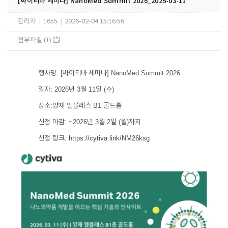
[싸이티바 세미나] NanoMed Summit 2026_2026-03-11
관리자
|
1655
|
2026-02-04 15:16:56
첨부파일 (1)
행사명
: [
싸이티바 세미나
] NanoMed Summit 2026
일자
: 2026
년
3
월
11
일
(
수
)
장소
:
양재
엘블레스
B1
골드홀
신청
마감
: ~2026
년
3
월
2
일
(
월
)
까지
신청
링크
:
https://cytiva.link/NM26ksg