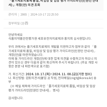
「줄기세포치료제 품질, 비임상 및 임상 평가 가이드라인(민원인 안내
서)」개정(안) 의견 조회
관리자
|
2865
|
2024-10-17 22:25:50
첨부파일 (2)
안녕하세요
식품의약품안전평가원 세포유전자치료제과 홍지희 심사원입니다.
우리 과에서는 줄기세포치료제의 개발을 지원하고자 첨부과 같이 「줄
기세포치료제 품질, 비임상 및 임상 평가 가이드라인(민원인 안내서)」
개정(안)을 마련하였습니다.
이에 동 가이드라인 개정(안)에 대한 업계 의견을 수렴하고자 하오니 의
견이 있으신 경우 다음과 같이 회신하여 주시기 바랍니다. (주요 개정 사
항은 본문 내 파란색으로 표기함)
2024. 10. 17.(목)~2024. 11. 08.(금)(기한 엄수)
가. 회신기간:
나. 회신방법: 검토의견서(붙임 2) 작성, 전자메일(cngt@korea.kr) 송
부
「줄기세포치료제 품질, 비임상 및 임상
(※ 메일 제목에 가이드라인
평가 가이드라인(민원인 안내서)」
명시)
감사합니다.