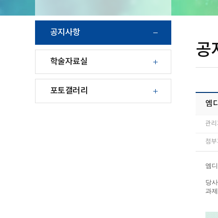
공지사항
공
학술자료실
포토갤러리
엠디
관리
첨부파
엠디
당사
과제