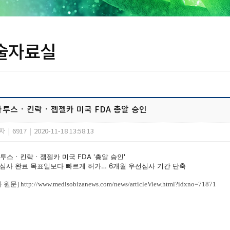
술자료실
카투스ㆍ킨락ㆍ젭젤카 미국 FDA 총알 승인
자
|
6917
|
2020-11-18 13:58:13
투스ㆍ킨락ㆍ젭젤카 미국 FDA '총알 승인'
 심사 완료 목표일보다 빠르게 허가… 6개월 우선심사 기간 단축
사 원문]
http://www.medisobizanews.com/news/articleView.html?idxno=71871