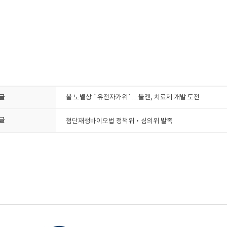
글
올 노벨상 `유전자가위`…툴젠, 치료제 개발 도전
글
첨단재생바이오법 정책위‧심의위 발족