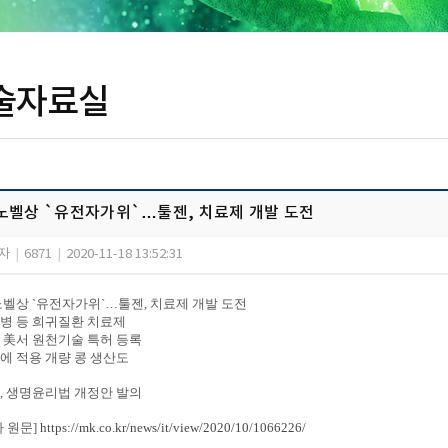
술자료실
노벨상 `유전자가위`…툴젠, 치료제 개발 도전
자
|
6871
|
2020-11-18 13:52:31
노벨상 `유전자가위`…툴젠, 치료제 개발 도전
병 등 희귀질환 치료제
 美서 원천기술 특허 등록
에 적용 개량 콩 생산도
, 생명윤리법 개정안 발의
사 원문]
https://mk.co.kr/news/it/view/2020/10/1066226/