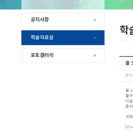
공지사항
학
학술자료실
포토갤러리
올 
관리
올 
혈우
이달
종자
국회
[기