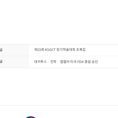
글
제15회 KSGCT 정기학술대회 초록집
글
데카투스ㆍ킨락ㆍ젭젤카 미국 FDA 총알 승인